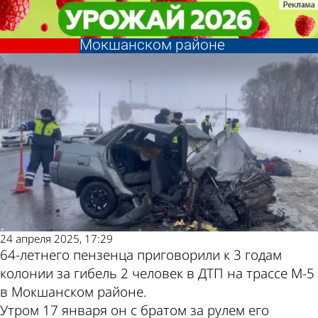
Криминал
Криминал
Вынесен приговор виновнику
Вынесен приговор виновнику
ДТП с 2 погибшими в
ДТП с 2 погибшими в
Другие новости
Погода и курсы
Мокшанском районе
Мокшанском районе
по теме
валют в Пензе
24 апреля 2025, 17:29
64-летнего пензенца приговорили к 3 годам
колонии за гибель 2 человек в ДТП на трассе М-5
в Мокшанском районе.
Утром 17 января он с братом за рулем его