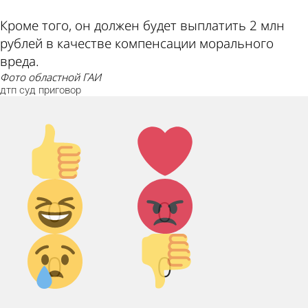
Кроме того, он должен будет выплатить 2 млн
рублей в качестве компенсации морального
вреда.
фото областной ГАИ
дтп
суд
приговор
Палец
Лайк!
вверх!
Дикий
Агрессия!
0
0
смех!
Грусть :(
Палец
0
0
вниз!