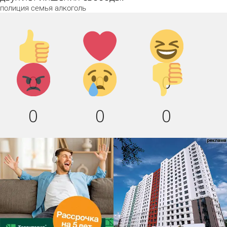
полиция
семья
алкоголь
Палец
Лайк!
Дикий
вверх!
смех!
Агрессия!
Грусть
Палец
0
0
0
:(
вниз!
0
0
0