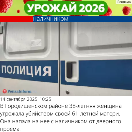
Криминал
Криминал
В Городищенском районе дочь
В Городищенском районе дочь
Другие новости по
Погода и курсы
напала на мать с дверным
напала на мать с дверным
наличником
наличником
теме
валют в Пензе
14 сентября 2025, 10:25
В Городищенском районе 38-летняя женщина
угрожала убийством своей 61-летней матери.
Она напала на нее с наличником от дверного
проема.