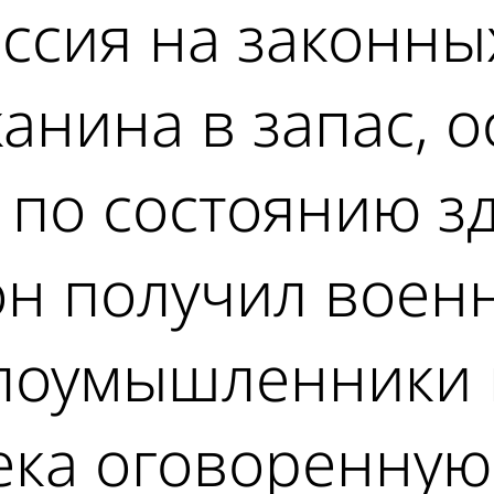
ссия на законны
анина в запас, о
по состоянию зд
он получил воен
злоумышленники 
ка оговоренную с