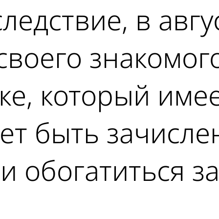
ледствие, в авгу
 своего знакомог
ке, который име
ет быть зачисле
обогатиться за 