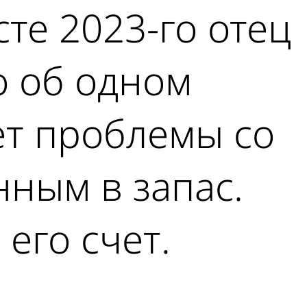
сте 2023-го отец
о об одном
ет проблемы со
нным в запас.
его счет.