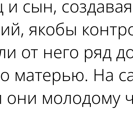
ц и сын, создава
ий, якобы контр
ли от него ряд д
го матерью. На с
 они молодому ч