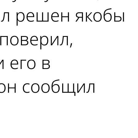
ыл решен якобы
поверил,
 его в
 он сообщил