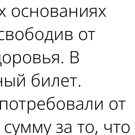
х основаниях
свободив от
оровья. В
ный билет.
потребовали от
умму за то, что