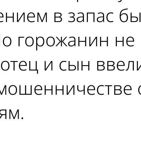
ением в запас б
о горожанин не 
отец и сын ввели
 мошенничестве
ям.