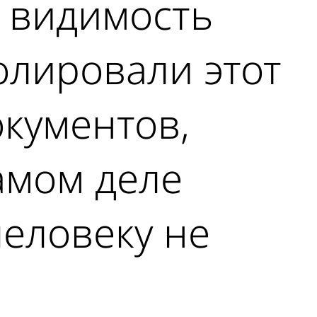
я видимость
олировали этот
окументов,
амом деле
еловеку не