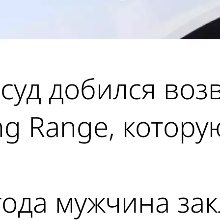
суд добился возв
ng Range, котору
года мужчина за