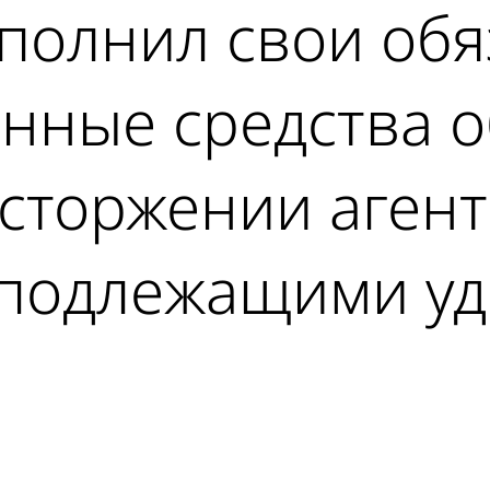
ыполнил свои обя
нные средства о
сторжении агент
подлежащими уд
ad