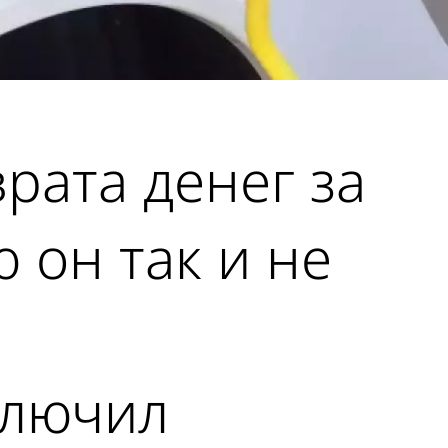
рата денег за
ю он так и не
ключил