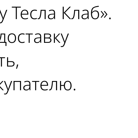
 Тесла Клаб».
доставку
ть,
купателю.