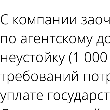
С компании заоч
по агентскому до
неустойку (1 00
требований потр
уплате государ