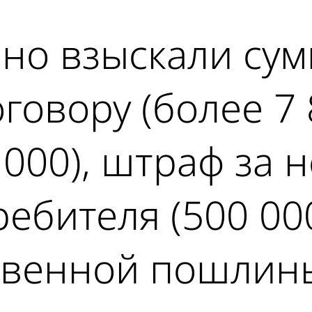
но взыскали сум
говору (более 7 
0 000), штраф за
ебителя (500 00
ственной пошлин