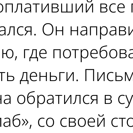
оплативший все 
лся. Он направи
, где потребова
ть деньги. Письм
а обратился в су
аб», со своей ст