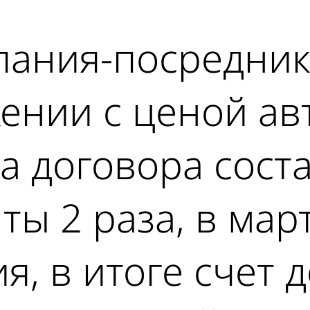
пания-посредник
жении с ценой ав
а договора сост
ты 2 раза, в мар
я, в итоге счет 