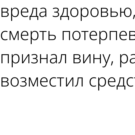
вреда здоровью
смерть потерпе
признал вину, р
возместил средс