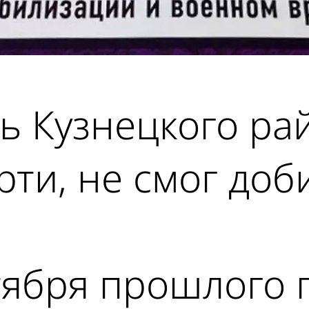
ь Кузнецкого ра
рти, не смог доб
ября прошлого г