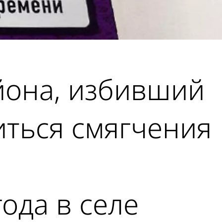
йона, избивший
иться смягчения
ода в селе