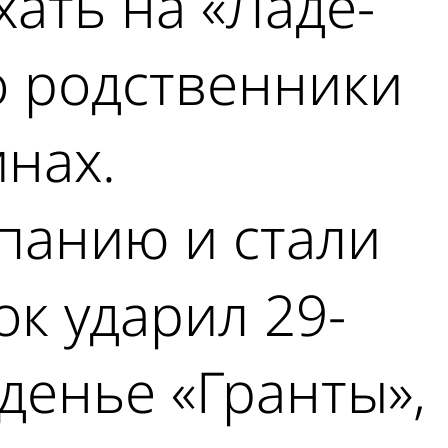
хать на «Ладе-
о родственники
нах.
панию и стали
ок ударил 29-
денье «Гранты»,