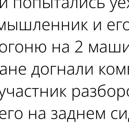
ти попытались уе
умышленник и ег
огоню на 2 маши
ане догнали ком
 участник разбор
его на заднем си