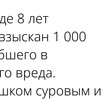
де 8 лет
взыскан 1 000
ибшего в
о вреда.
ишком суровым и