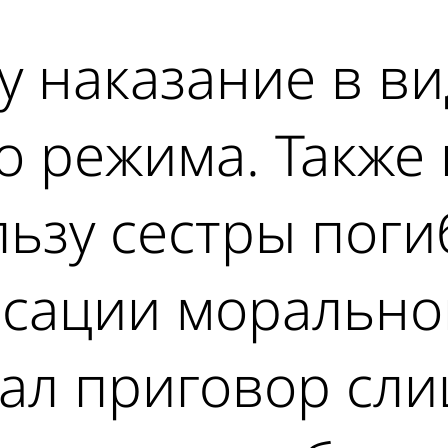
у наказание в ви
о режима. Также 
льзу сестры пог
сации моральног
ал приговор сл