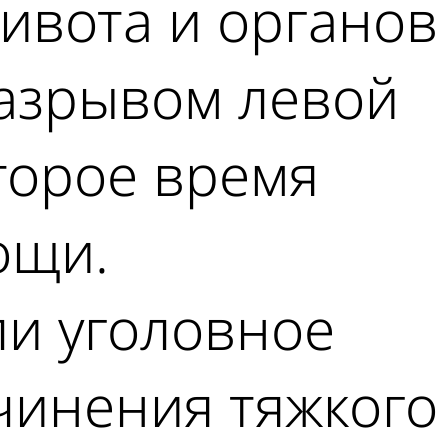
живота и органов
азрывом левой
торое время
ощи.
ли уголовное
чинения тяжкого