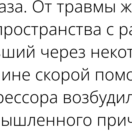
аза. От травмы 
ространства с р
вший через неко
шине скорой пом
рессора возбуди
умышленного при