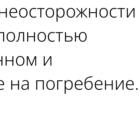
 неосторожности
 полностью
нном и
е на погребение.