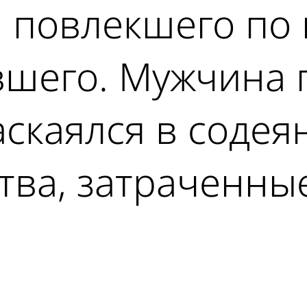
, повлекшего по
вшего. Мужчина
аскаялся в содея
тва, затраченны
ad