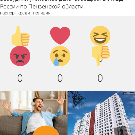
России по Пензенской области.
паспорт
кредит
полиция
Палец
Лайк!
Дикий
вверх!
смех!
Агрессия!
Грусть
Палец
0
0
0
:(
вниз!
0
0
0