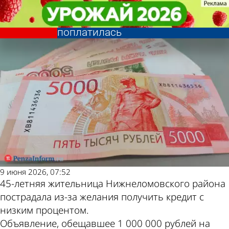
Криминал
Криминал
Жительница региона поверила в
Жительница региона поверила в
Другие новости по
Погода и курсы
кредит с низким процентом и
кредит с низким процентом и
поплатилась
поплатилась
теме
валют в Пензе
9 июня 2026, 07:52
45-летняя жительница Нижнеломовского района
пострадала из-за желания получить кредит с
низким процентом.
Объявление, обещавшее 1 000 000 рублей на