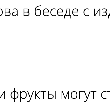
ова в беседе с и
ad
 фрукты могут с