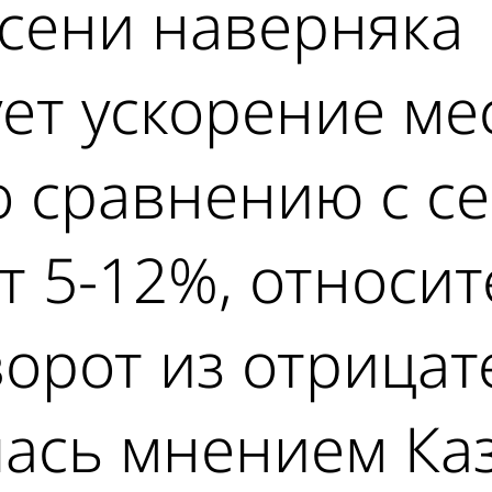
осени наверняка
ет ускорение ме
о сравнению с с
т 5-12%, относит
орот из отрицат
лась мнением Ка