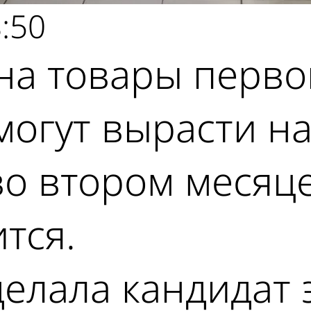
:50
на товары перво
огут вырасти на
во втором месяц
тся.
делала кандидат