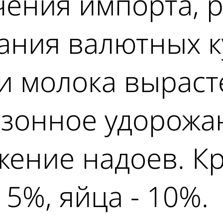
чения импорта, 
ания валютных к
и молока вырасте
езонное удорожа
жение надоев. К
5%, яйца - 10%.