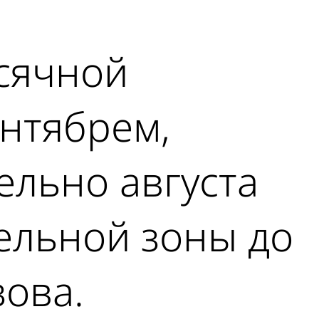
сячной
ентябрем,
ельно августа
ельной зоны до
зова.