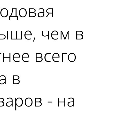
годовая
выше, чем в
тнее всего
а в
аров - на