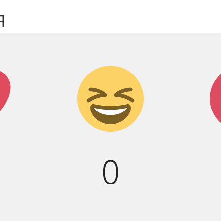
я
к!
Дикий
смех!
0