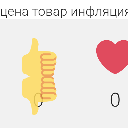
цена
товар
инфляци
Палец
Лай
вверх!
Палец
0
0
вниз!