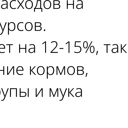
расходов на
урсов.
т на 12-15%, так
ние кормов,
рупы и мука