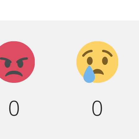
Агрессия!
Грусть
:(
0
0