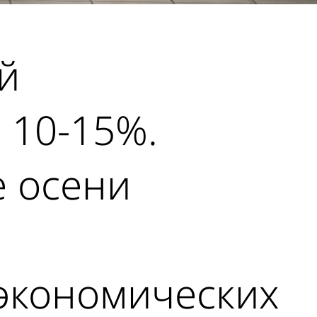
й
 10-15%.
е осени
 экономических