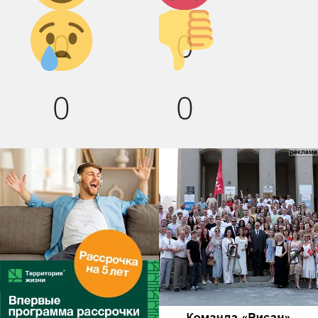
Грусть :(
Палец
0
0
вниз!
0
0