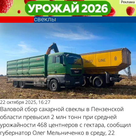
Экономика
Экономика
Губернатор: В регионе собрали
Губернатор: В регионе собрали
более 2 млн тонн сахарной
более 2 млн тонн сахарной
Другие новости
Погода и курсы
свеклы
свеклы
по теме
валют в Пензе
22 октября 2025, 16:27
Валовой сбор сахарной свеклы в Пензенской
области превысил 2 млн тонн при средней
урожайности 468 центнеров с гектара, сообщил
губернатор Олег Мельниченко в среду, 22