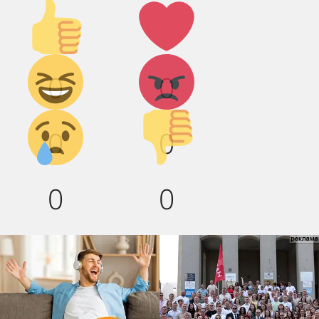
Палец
Лайк!
вверх!
Дикий
Агрессия!
0
0
смех!
Грусть :(
Палец
0
0
вниз!
0
0