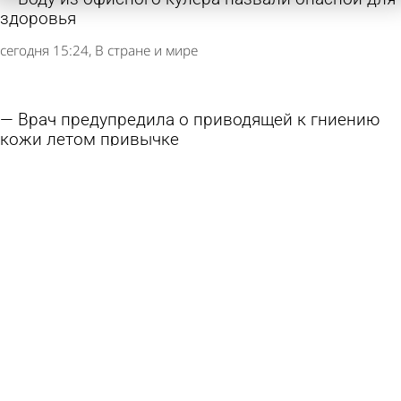
здоровья
сегодня 15:24
В стране и мире
Врач предупредила о приводящей к гниению
кожи летом привычке
сегодня 15:20
В стране и мире
Узкие джинсы оказались опасными для
российских мужчин
6 августа 2026 15:45
В стране и мире
Россиян научили правильно есть мороженое
6 августа 2026 14:20
В стране и мире