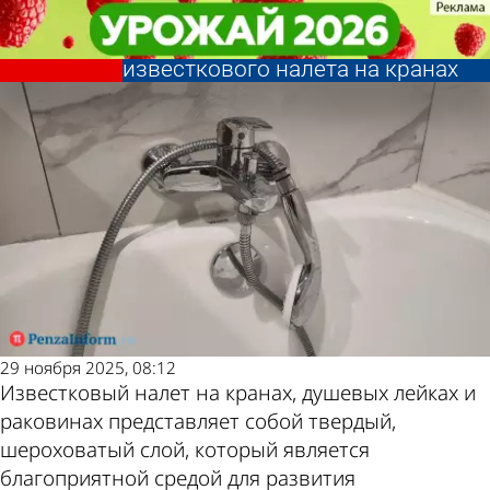
В стране и
В стране и
Россиян предупредили об
Россиян предупредили об
мире
мире
опасных болезнях из-за
опасных болезнях из-за
Другие новости
Погода и курсы
известкового налета на кранах
известкового налета на кранах
по теме
валют в Пензе
29 ноября 2025, 08:12
Известковый налет на кранах, душевых лейках и
раковинах представляет собой твердый,
шероховатый слой, который является
благоприятной средой для развития