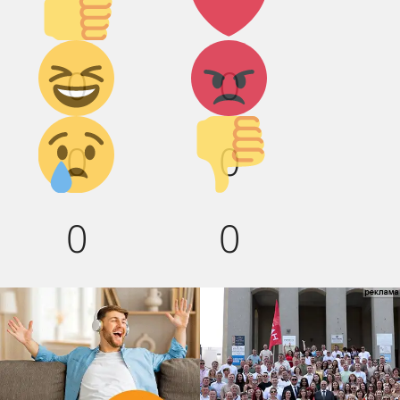
Дикий
Агрессия!
0
0
смех!
Грусть :(
Палец
0
0
вниз!
0
0