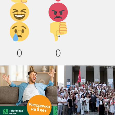
Дикий
Агрессия!
0
0
смех!
Грусть :(
Палец
0
0
вниз!
0
0