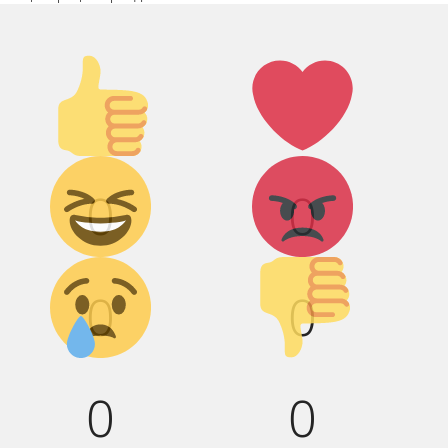
Палец
Лайк!
вверх!
Дикий
Агрессия!
0
0
смех!
Грусть :(
Палец
0
0
вниз!
0
0