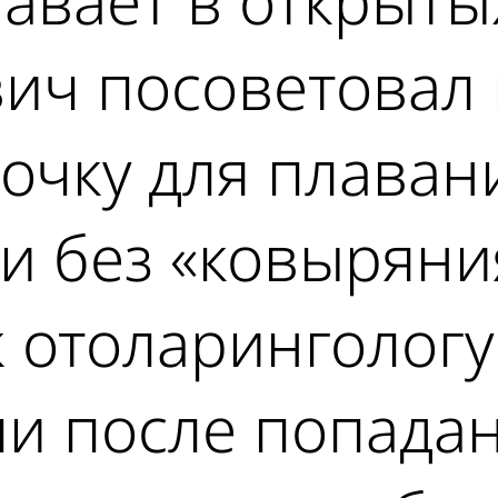
плавает в открыт
вич посоветовал
чку для плавани
 без «ковыряния
к отоларинголог
ли после попадан