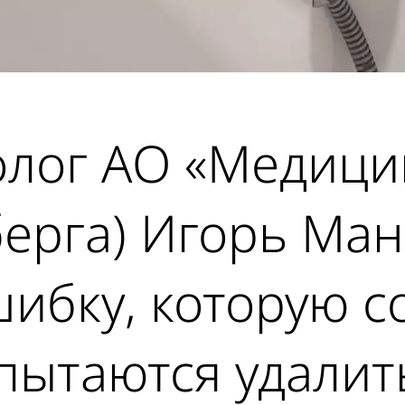
лог АО «Медицин
ерга) Игорь Ман
шибку, которую 
 пытаются удали