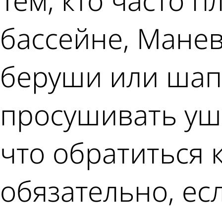
Тем, кто часто 
бассейне, Мане
беруши или шапо
просушивать уши
что обратиться 
обязательно, ес