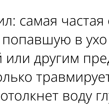
л: самая частая
 попавшую в ухо
 или другим пре
только травмируе
отолкнет воду гл