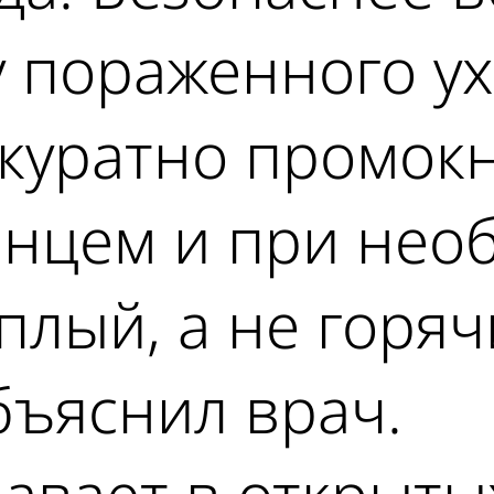
у пораженного ух
аккуратно промок
енцем и при нео
плый, а не горяч
объяснил врач.