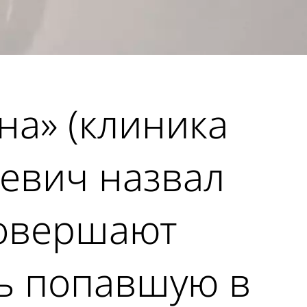
а» (клиника
евич назвал
совершают
ть попавшую в