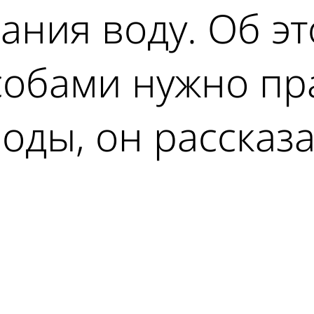
ания воду. Об эт
особами нужно п
воды, он рассказ
ad