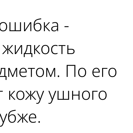
 ошибка -
 жидкость
дметом. По его
т кожу ушного
убже.