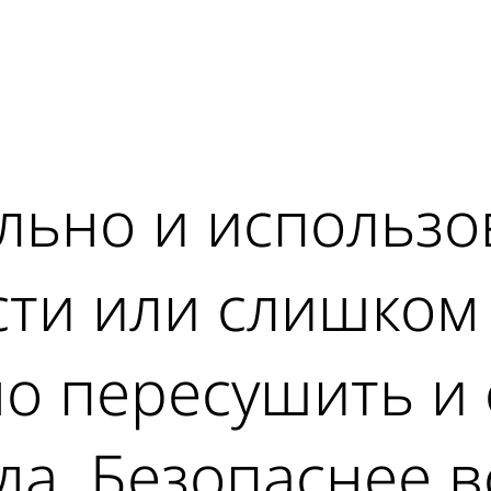
ad
льно и использо
ти или слишком 
но пересушить и
да. Безопаснее 