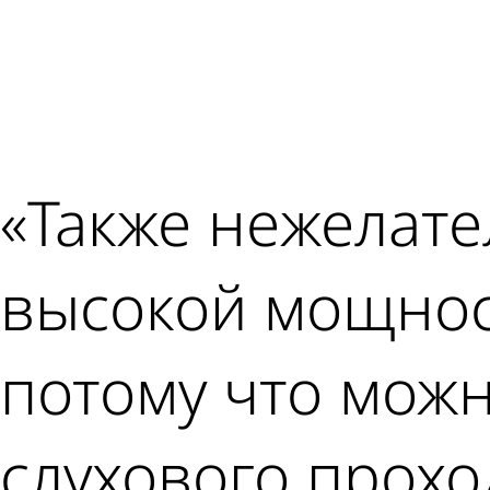
«Также нежелате
высокой мощнос
потому что мож
слухового прохо