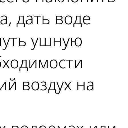
а, дать воде
нуть ушную
бходимости
ий воздух на