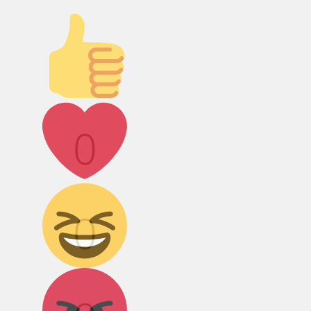
Палец вверх!
Лайк!
0
Дикий смех!
0
Агрессия!