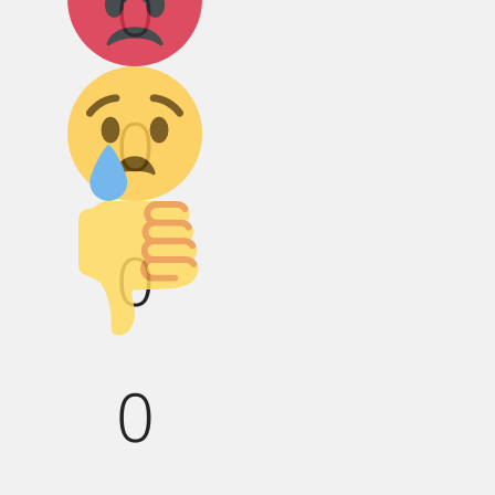
0
Грусть :(
0
Палец вниз!
0
0