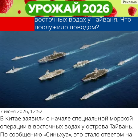
В стране и
В стране и
Китай объявил о начале
Китай объявил о начале
мире
мире
специальной операции в
специальной операции в
Другие
Погода и
восточных водах у Тайваня. Что
восточных водах у Тайваня. Что
послужило поводом?
послужило поводом?
новости по
курсы
теме
валют в
Пензе
7 июня 2026, 12:52
В Китае заявили о начале специальной морской
операции в восточных водах у острова Тайвань.
По сообщению «Синьхуа», это стало ответом на