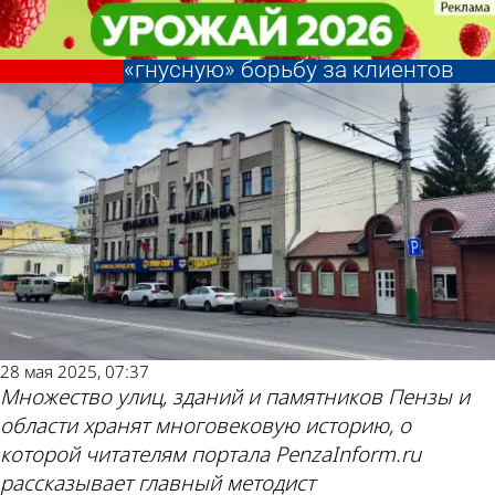
История
История
История Пензы:
История Пензы:
Предприниматели вели
Предприниматели вели
Другие новости
Погода и курсы
«гнусную» борьбу за клиентов
«гнусную» борьбу за клиентов
по теме
валют в Пензе
28 мая 2025, 07:37
Множество улиц, зданий и памятников Пензы и
области хранят многовековую историю, о
которой читателям портала PenzaInform.ru
рассказывает главный методист