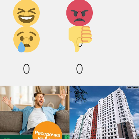
Дикий
Агрессия!
0
0
смех!
Грусть :(
Палец
0
0
вниз!
0
0