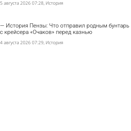
5 августа 2026 07:28
История
История Пензы: Что отправил родным бунтарь
с крейсера «Очаков» перед казнью
4 августа 2026 07:29
История
История Пензы: Почему улицу Кузнецкую
огородили рвом
3 августа 2026 07:34
История
История Пензы: Глухая деревня помещика
Романова стала центром города
31 июля 2026 07:28
История