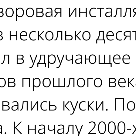
воровая инсталл
ез несколько дес
л в удручающее 
дов прошлого век
вались куски. П
. К началу 2000