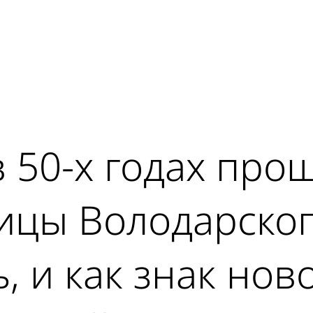
ad
 50-х годах прош
лицы Володарско
, и как знак нов