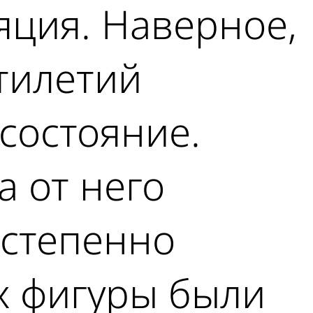
яция. Наверное,
ятилетий
состояние.
а от него
остепенно
-х фигуры были