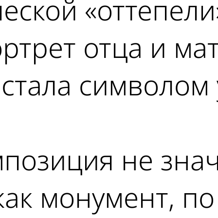
еской «оттепели
ртрет отца и ма
а стала символом
позиция не знач
как монумент, по