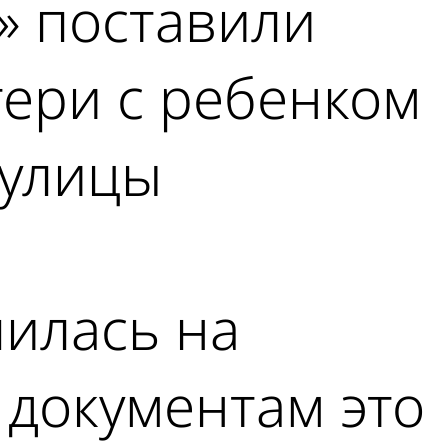
» поставили
тери с ребенком
 улицы
илась на
 документам это