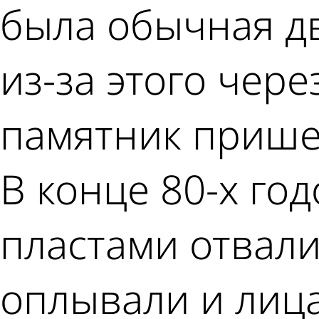
была обычная д
из-за этого чер
памятник прише
В конце 80-х го
пластами отвали
оплывали и лица