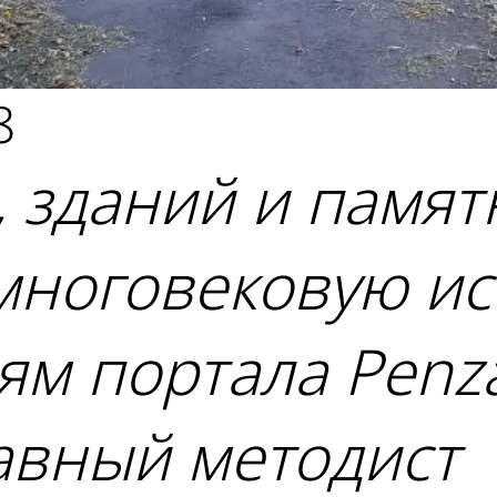
8
 зданий и памят
многовековую ис
ям портала Penza
авный методист