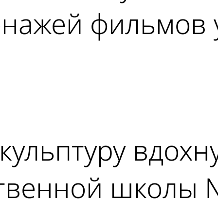
онажей фильмов 
ad
кульптуру вдохн
ственной школы 