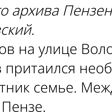
о архива Пензен
ский.
ов на улице Воло
в притаился нео
тник семье. Меж
 Пензе.