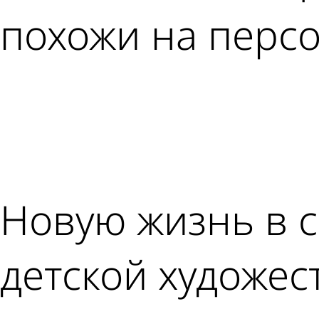
похожи на перс
Новую жизнь в с
детской художе