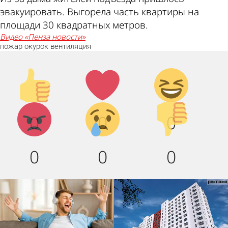
эвакуировать. Выгорела часть квартиры на
площади 30 квадратных метров.
видео «Пенза новости»
пожар
окурок
вентиляция
Палец
Лайк!
Дикий
вверх!
смех!
Агрессия!
Грусть
Палец
0
0
0
:(
вниз!
0
0
0