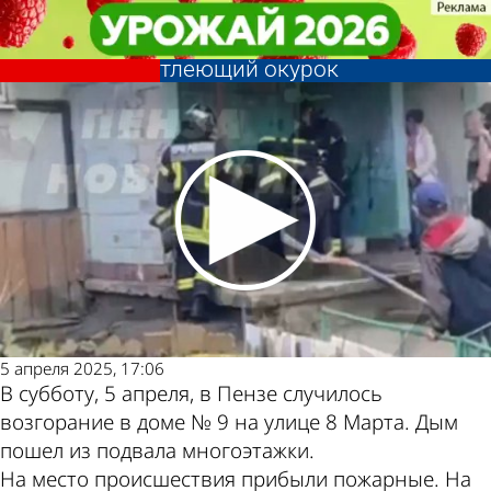
Происшествия
Происшествия
Пензенцы назвали причиной
Пензенцы назвали причиной
Другие новости по
Погода и курсы
пожара на улице 8 Марта
пожара на улице 8 Марта
тлеющий окурок
тлеющий окурок
теме
валют в Пензе
5 апреля 2025, 17:06
В субботу, 5 апреля, в Пензе случилось
возгорание в доме № 9 на улице 8 Марта. Дым
пошел из подвала многоэтажки.
На место происшествия прибыли пожарные. На