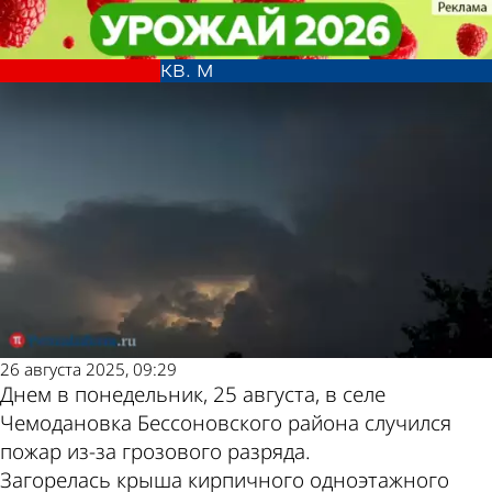
Происшествия
Происшествия
В Чемодановке из-за молнии
В Чемодановке из-за молнии
Другие новости по
Погода и курсы
вспыхнул дом площадью 300
вспыхнул дом площадью 300
кв. м
кв. м
теме
валют в Пензе
26 августа 2025, 09:29
Днем в понедельник, 25 августа, в селе
Чемодановка Бессоновского района случился
пожар из-за грозового разряда.
Загорелась крыша кирпичного одноэтажного