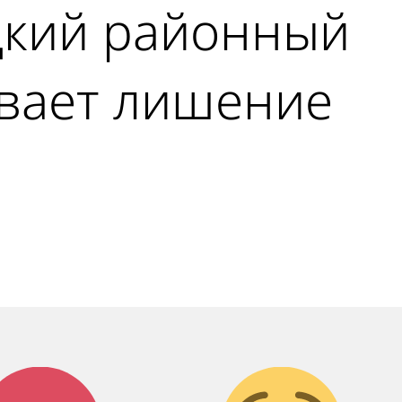
цкий районный
ивает лишение
Агрессия!
Грусть