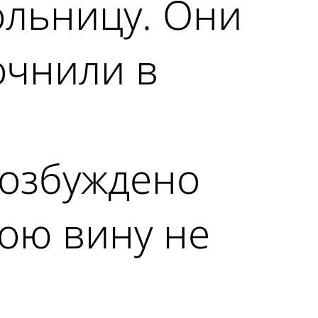
ольницу. Они
очнили в
возбуждено
ою вину не