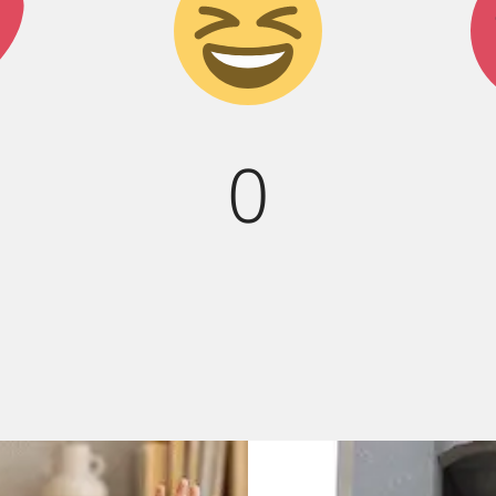
смех!
0