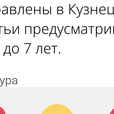
авлены в Кузне
атьи предусматр
до 7 лет.
ура
к!
Дикий