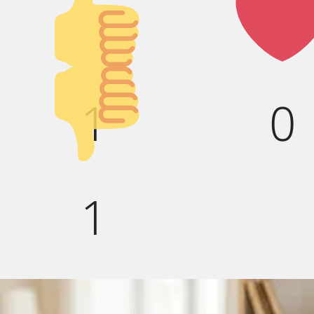
вверх!
Палец
1
0
вниз!
1