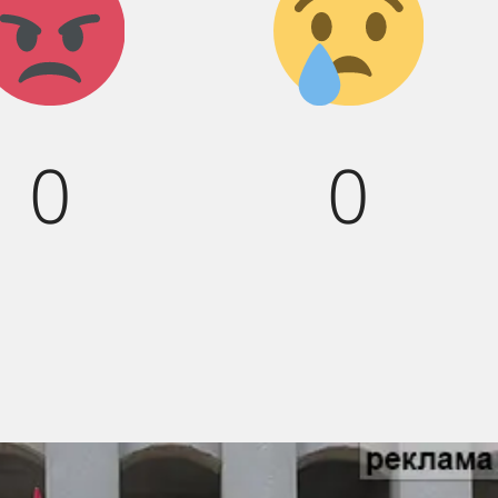
:(
0
0