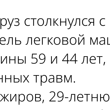
уз столкнулся с C
ель легковой ма
ины 59 и 44 лет,
нных травм.
ажиров, 29-летн