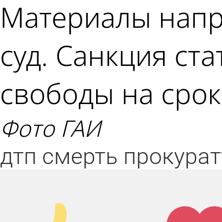
Материалы напр
суд. Санкция ст
свободы на срок 
фото ГАИ
дтп
смерть
прокурат
Палец
Лай