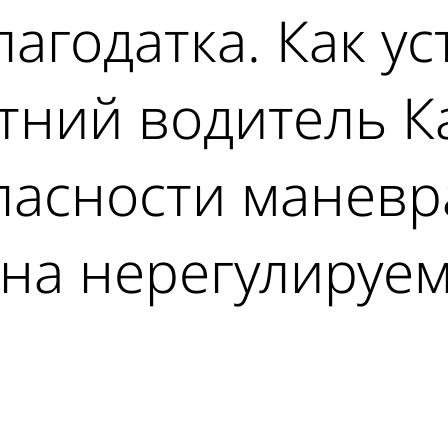
лагодатка. Как у
етний водитель 
пасности маневр
на нерегулируем
ad