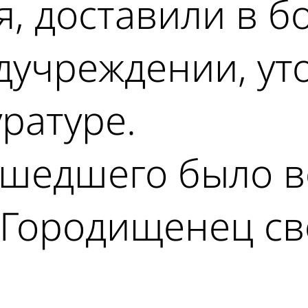
я, доставили в б
дучреждении, ут
ратуре.
ошедшего было 
 Городищенец св