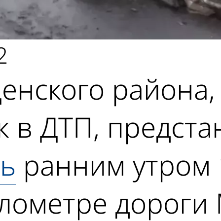
2
енского района,
к в ДТП, предста
сь
ранним утром 
илометре дороги 