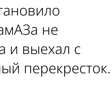
становило
КамАЗа не
а и выехал с
ый перекресток.