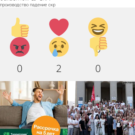
производство
падение
скр
Палец
Лайк!
Дикий
вверх!
смех!
Агрессия!
Грусть
Палец
0
0
0
:(
вниз!
0
2
0