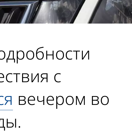
одробности
ствия с
ся
вечером во
ды.