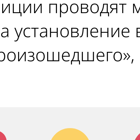
лиции проводят 
а установление 
роизошедшего», 