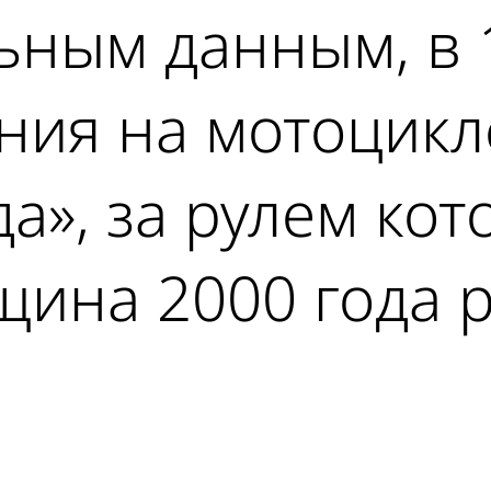
ьным данным, в 
ния на мотоцикл
а», за рулем кот
щина 2000 года 
ad