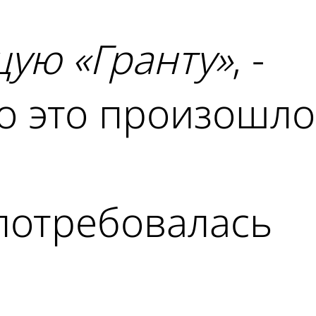
щую «Гранту»
, -
о это произошло
потребовалась