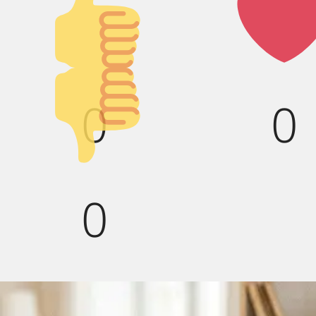
Палец
Лай
вверх!
Палец
0
0
вниз!
0