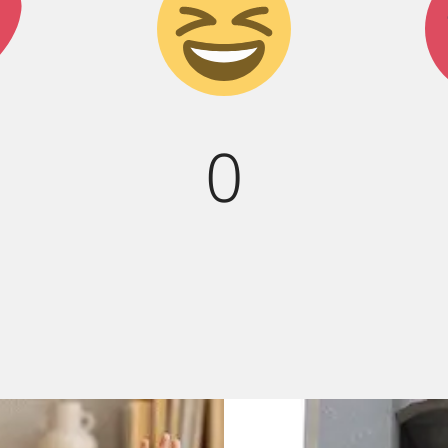
к!
Дикий
смех!
0