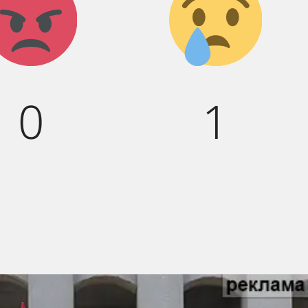
Агрессия!
Грусть
:(
0
1