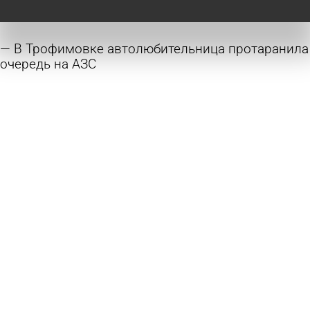
В Трофимовке автолюбительница протаранила
очередь на АЗС
сегодня 08:07
Происшествия
В Каменском районе пьяная попутчица
обокрала водителя на трассе
5 августа 2026 11:00
Криминал
В России начали активнее закрываться
заправки
4 августа 2026 12:57
В стране и мире