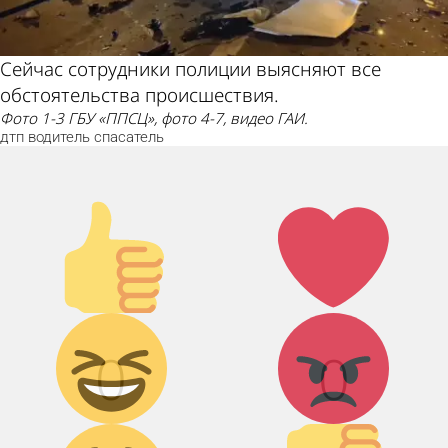
Сейчас сотрудники полиции выясняют все
обстоятельства происшествия.
Фото 1-3 ГБУ «ППСЦ», фото 4-7, видео ГАИ.
дтп
водитель
спасатель
Палец
Лайк!
вверх!
Дикий смех!
Агрессия!
0
0
Грусть :(
Палец вниз!