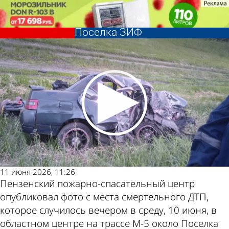
Происшествия
Происшествия
Появились новые фото с
Появились новые фото с
места смертельного ДТП у
места смертельного ДТП у
Другие
Погода и
Поселка ЗИФ
Поселка ЗИФ
новости по
курсы
теме
валют в
Пензе
11 июня 2026, 11:26
Пензенский пожарно-спасательный центр
опубликовал фото с места смертельного ДТП,
которое случилось вечером в среду, 10 июня, в
областном центре на трассе М-5 около Поселка