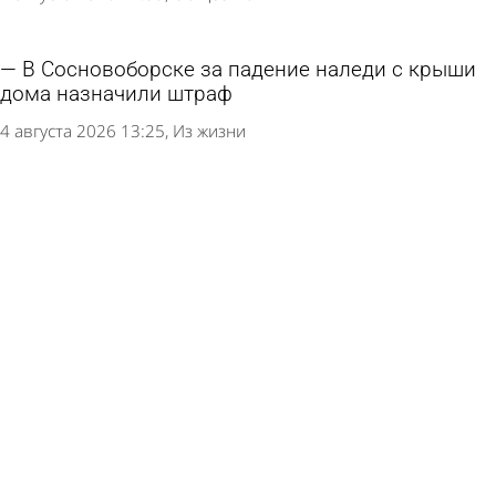
В Сосновоборске за падение наледи с крыши
дома назначили штраф
4 августа 2026 13:25
Из жизни
В Пензе перевозчика с маршрута № 18
накажут за нарушение расписания
3 августа 2026 18:02
Общество
В Пензе хотят фиксировать перевозку грузов
без тента с помощью камер
3 августа 2026 14:21
Общество
Пензячка не смогла избавиться от долга по