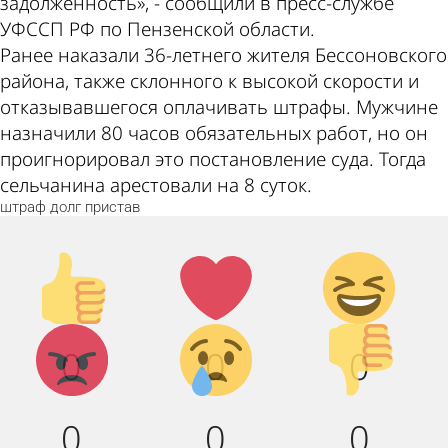
задолженность», - сообщили в пресс-службе
УФССП РФ по Пензенской области.
Ранее наказали 36-летнего жителя Бессоновского
района, также склонного к высокой скорости и
отказывавшегося оплачивать штрафы. Мужчине
назначили 80 часов обязательных работ, но он
проигнорировал это постановление суда. Тогда
сельчанина арестовали на 8 суток.
штраф
долг
пристав
Палец
Лайк!
Дикий
вверх!
смех!
Агрессия!
Грусть :
Палец
0
0
0
(
вниз!
0
0
0