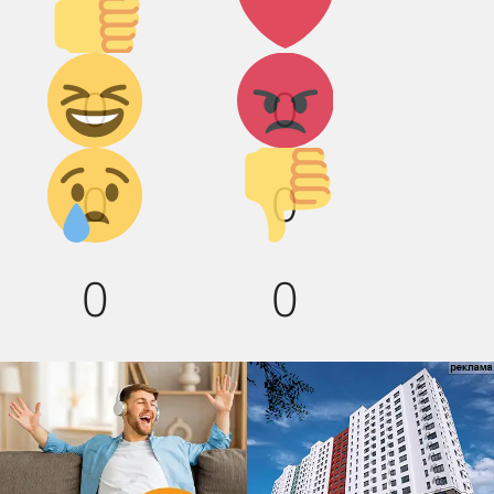
вверх!
Дикий
Агрессия!
0
0
смех!
Грусть :(
Палец
0
0
вниз!
0
0