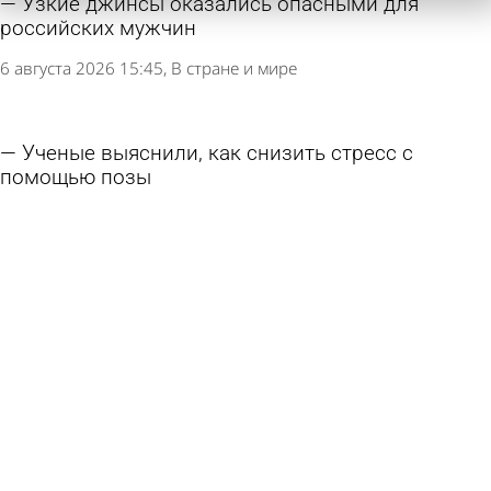
Узкие джинсы оказались опасными для
российских мужчин
6 августа 2026 15:45
В стране и мире
Ученые выяснили, как снизить стресс с
помощью позы
5 августа 2026 16:11
Общество
Врач рассказал о появляющихся в конце
жизни снах
4 августа 2026 13:00
В стране и мире
Врач оценила вероятность появления
смертельно опасного вируса из США в России