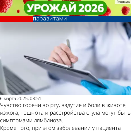
Общество
Общество
Врач: Горечь во рту может быть
Врач: Горечь во рту может быть
признаком заражения
признаком заражения
Другие новости
Погода и курсы
паразитами
паразитами
по теме
валют в Пензе
6 марта 2025, 08:51
Чувство горечи во рту, вздутие и боли в животе,
изжога, тошнота и расстройства стула могут быть
симптомами лямблиоза.
Кроме того, при этом заболевании у пациента