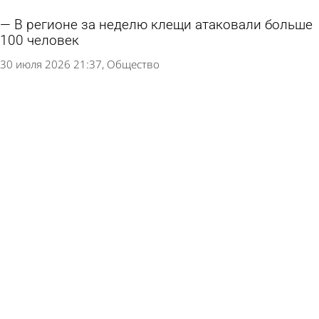
В регионе за неделю клещи атаковали больше
100 человек
30 июля 2026 21:37
Общество
Список мест в Пензенской области, где нельзя
купаться, сократился
29 июля 2026 20:27
Общество
Россиян предупредили о неожиданном и
опасном последствии укуса клеща
26 июля 2026 16:00
В стране и мире
В РПН оценили качество овощей, фруктов и
ягод в Пензенской области