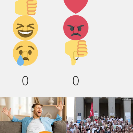
вверх!
Дикий
Агрессия!
0
0
смех!
Грусть :(
Палец
0
0
вниз!
0
0