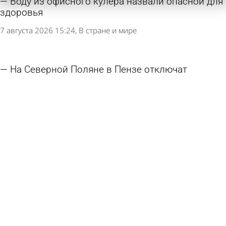
Воду из офисного кулера назвали опасной для
здоровья
7 августа 2026 15:24
В стране и мире
На Северной Поляне в Пензе отключат
горячую воду
6 августа 2026 17:31
Общество
Названы микрорайоны Пензы, где будут
отключать свет 7 августа
6 августа 2026 11:14
Общество
3 зоны в Пензе исчезли из списка мест,
запрещенных для купания