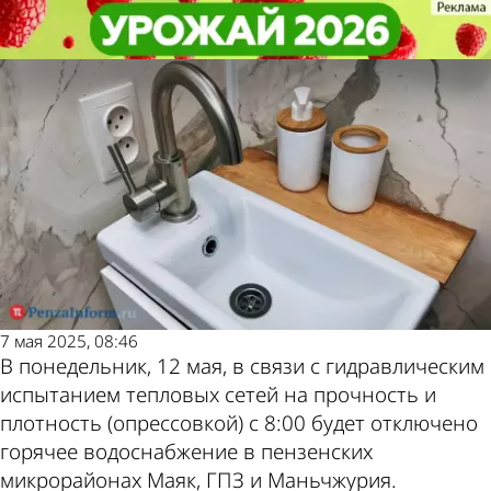
Общество
Общество
На Маяке, ГПЗ и в Маньчжурии
На Маяке, ГПЗ и в Маньчжурии
отключат горячую воду
отключат горячую воду
Другие новости
Погода и курсы
по теме
валют в Пензе
7 мая 2025, 08:46
В понедельник, 12 мая, в связи с гидравлическим
испытанием тепловых сетей на прочность и
плотность (опрессовкой) с 8:00 будет отключено
горячее водоснабжение в пензенских
микрорайонах Маяк, ГПЗ и Маньчжурия.