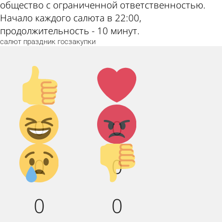
общество с ограниченной ответственностью.
Начало каждого салюта в 22:00,
продолжительность - 10 минут.
салют
праздник
госзакупки
Палец
Лайк!
вверх!
Дикий
Агрессия!
0
0
смех!
Грусть :(
Палец
0
0
вниз!
0
0