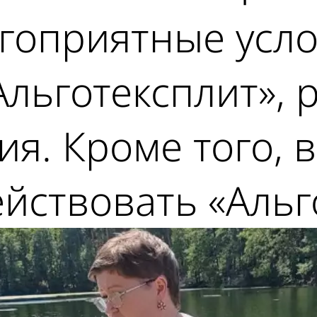
агоприятные усл
«Альготексплит»
я. Кроме того, 
ействовать «Альг