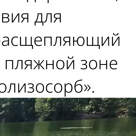
овия для
, расщепляющий
в пляжной зоне
олизосорб».