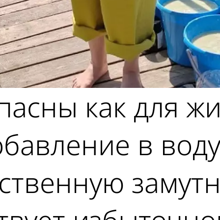
асны как для жи
обавление в вод
ственную замутн