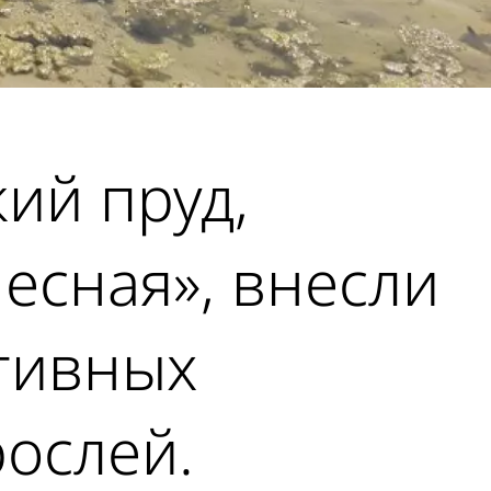
кий пруд,
есная», внесли
тивных
рослей.