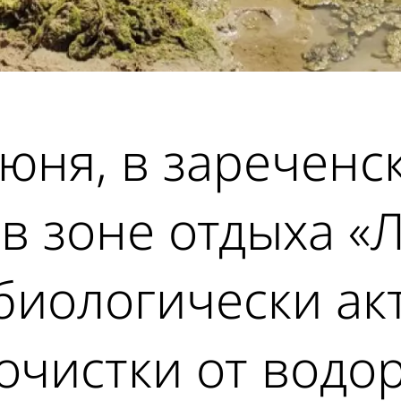
июня, в зареченс
 зоне отдыха «Л
биологически ак
очистки от водо