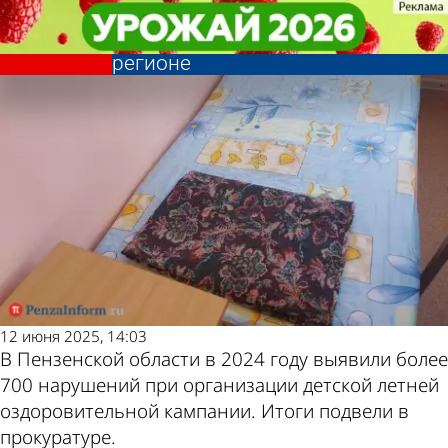
Общество
Общество
Выявлено более 700 нарушений
Выявлено более 700 нарушений
при организации отдыха детей в
при организации отдыха детей в
Другие новости
Погода и курсы
регионе
регионе
по теме
валют в Пензе
12 июня 2025, 14:03
В Пензенской области в 2024 году выявили более
700 нарушений при организации детской летней
оздоровительной кампании. Итоги подвели в
прокуратуре.