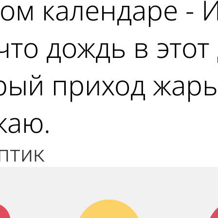
ом календаре - И
что дождь в этот
ый приход жары,
жаю.
птик