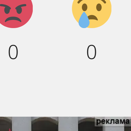
Агрессия!
Грусть
:(
0
0