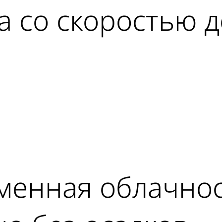
а со скоростью д
ad
менная облачнос