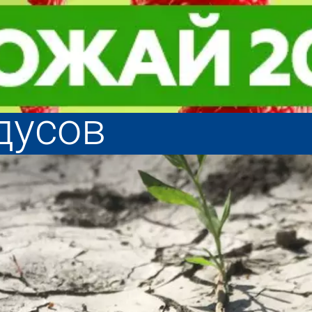
юля воздух в П
юля воздух в П
вости по т
курсы валю
асти прогреетс
асти прогреетс
дусов
дусов