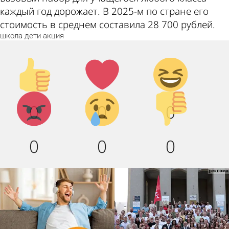
каждый год дорожает. В 2025-м по стране его
стоимость в среднем составила 28 700 рублей.
школа
дети
акция
Палец
Лайк!
Дикий
вверх!
смех!
Агрессия!
Грусть
Палец
0
0
0
:(
вниз!
0
0
0