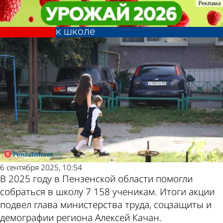
Общество
Общество
Более 7 000 пензенских детей
Более 7 000 пензенских детей
Другие новости по
Погода и курсы
получили помощь при подготовке
получили помощь при подготовке
к школе
к школе
теме
валют в Пензе
6 сентября 2025, 10:54
В 2025 году в Пензенской области помогли
собраться в школу 7 158 ученикам. Итоги акции
подвел глава министерства труда, соцзащиты и
демографии региона Алексей Качан.