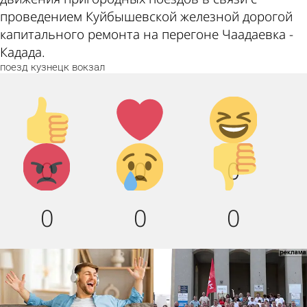
проведением Куйбышевской железной дорогой
капитального ремонта на перегоне Чаадаевка -
Кадада.
поезд
кузнецк
вокзал
Палец
Лайк!
Дикий
вверх!
смех!
Агрессия!
Грусть :
Палец
0
0
0
(
вниз!
0
0
0