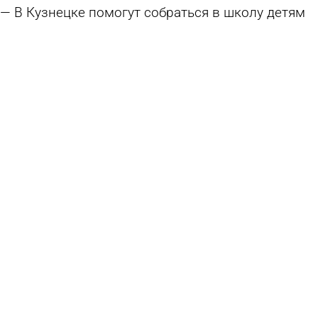
В Кузнецке помогут собраться в школу детям
из малоимущих семей
4 августа 2026 15:16
Общество
Кузнечан приглашают на «Зарядку со стражем
порядка»
3 августа 2026 16:53
Спорт
В Кузнецке женщина устроила дебош в
гостинице
31 июля 2026 10:37
Происшествия
В Кузнецке расширят местный филиал фонда
поддержки бойцов СВО
28 июля 2026 21:03
Общество