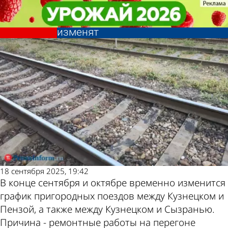
Общество
Общество
График поездов из Кузнецка в
График поездов из Кузнецка в
Другие новости по
Погода и курсы
Пензу и Сызрань временно
Пензу и Сызрань временно
изменят
изменят
теме
валют в Пензе
18 сентября 2025, 19:42
В конце сентября и октябре временно изменится
график пригородных поездов между Кузнецком и
Пензой, а также между Кузнецком и Сызранью.
Причина - ремонтные работы на перегоне