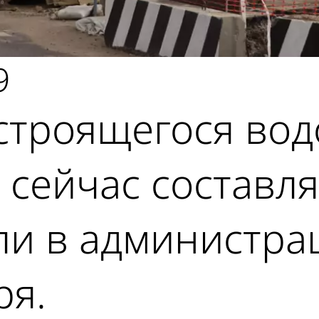
9
строящегося вод
 сейчас составля
ли в администра
ря.