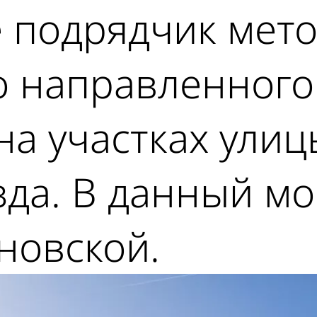
е подрядчик мет
о направленного
на участках улиц
зда. В данный м
новской.