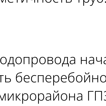
ad
одопровода нача
ить бесперебойн
микрорайона ГПЗ