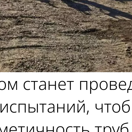
м станет прове
 испытаний, что
метичность труб