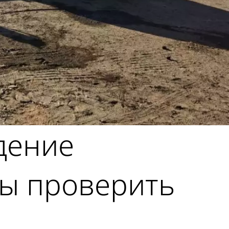
дение
бы проверить
.