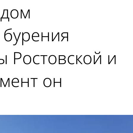
одом
 бурения
ы Ростовской и
омент он