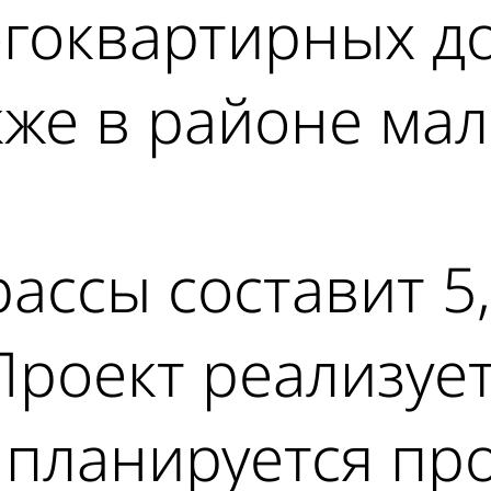
гоквартирных до
кже в районе ма
ассы составит 5,
Проект реализует
 планируется пр