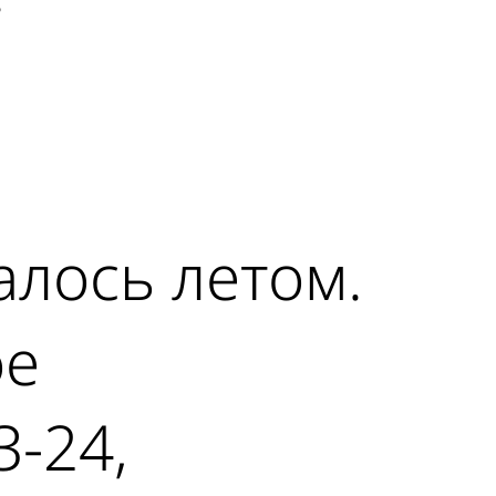
лось летом.
ое
-24,