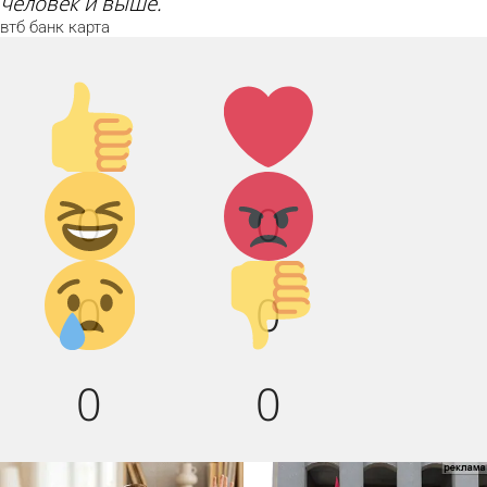
человек и выше.
втб
банк
карта
Палец
Лайк!
вверх!
Дикий
Агрессия!
0
0
смех!
Грусть :(
Палец
0
0
вниз!
0
0