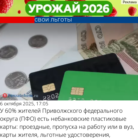
Общество
Общество
90% жителей ПФО хотели бы
90% жителей ПФО хотели бы
привязать к банковской карте
привязать к банковской карте
Другие новости
Погода и курсы
свои льготы
свои льготы
по теме
валют в Пензе
6 октября 2025, 17:05
У 60% жителей Приволжского федерального
округа (ПФО) есть небанковские пластиковые
карты: проездные, пропуска на работу или в вуз,
карты жителя, льготные удостоверения,