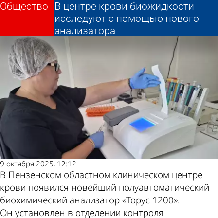
Общество
Общество
В центре крови биожидкости
В центре крови биожидкости
Другие новости по
Погода и курсы
исследуют с помощью нового
исследуют с помощью нового
анализатора
анализатора
теме
валют в Пензе
9 октября 2025, 12:12
В Пензенском областном клиническом центре
крови появился новейший полуавтоматический
биохимический анализатор «Торус 1200».
Он установлен в отделении контроля