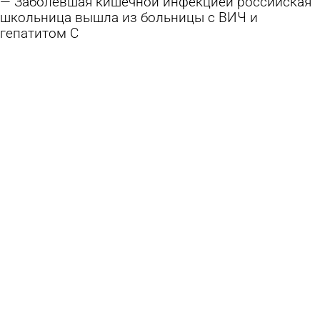
Заболевшая кишечной инфекцией российская
школьница вышла из больницы с ВИЧ и
гепатитом С
3 августа 2026 12:45
В стране и мире
В иссинском селе спустя 4 года удалось
закрыть вакансию фельдшера
3 августа 2026 12:13
Общество
Руководитель российской клиники пропал
после лечения клизмой детей с аутизмом
2 августа 2026 16:22
В стране и мире
В больницу № 4 поступила отечественная
ультразвуковая система
2 августа 2026 12:15
Общество