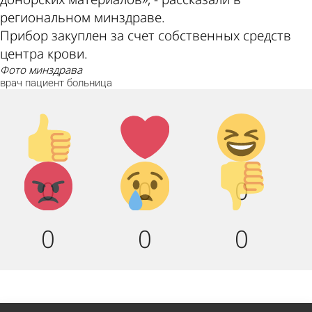
региональном минздраве.
Прибор закуплен за счет собственных средств
центра крови.
фото минздрава
врач
пациент
больница
Палец
Лайк!
Дикий
вверх!
смех!
Агрессия!
Грусть :
Палец
0
0
0
(
вниз!
0
0
0