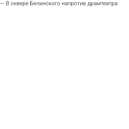
В сквере Белинского напротив драмтеатра
уложат асфальт
6 августа 2026 16:35
Общество
Наносить разметку в Пензе закончат к
октябрю
6 августа 2026 16:02
Общество
К 1 сентября переходы у школ и детсадов
приведут в порядок
6 августа 2026 15:01
Общество
В Никольске готовятся к открытию
обновленного музея стекла и хрусталя
6 августа 2026 10:52
Культура