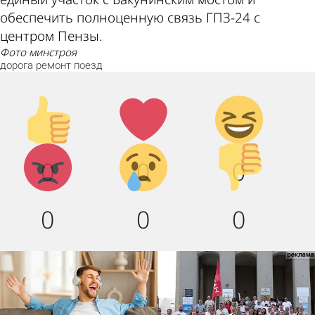
обеспечить полноценную связь ГПЗ-24 с
центром Пензы.
фото минстроя
дорога
ремонт
поезд
Палец
Лайк!
Дикий
вверх!
смех!
Агрессия!
Грусть
Палец
0
0
0
:(
вниз!
0
0
0