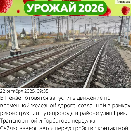
Общество
Общество
В Пензе готовятся к перезапуску
В Пензе готовятся к перезапуску
Другие новости по
Погода и курсы
поездов в районе ул. Ерик
поездов в районе ул. Ерик
теме
валют в Пензе
22 октября 2025, 09:35
В Пензе готовятся запустить движение по
временной железной дороге, созданной в рамках
реконструкции путепровода в районе улиц Ерик,
Транспортной и Горбатова переулка.
Сейчас завершается переустройство контактной