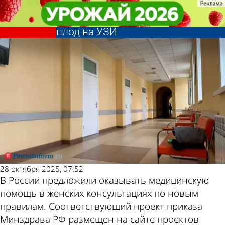
Общество
Общество
Желающим сделать аборт
Желающим сделать аборт
Другие новости по
Погода и курсы
женщинам захотели показывать
женщинам захотели показывать
плод на УЗИ
плод на УЗИ
теме
валют в Пензе
28 октября 2025, 07:52
В России предложили оказывать медицинскую
помощь в женских консультациях по новым
правилам. Соответствующий проект приказа
Минздрава РФ размещен на сайте проектов