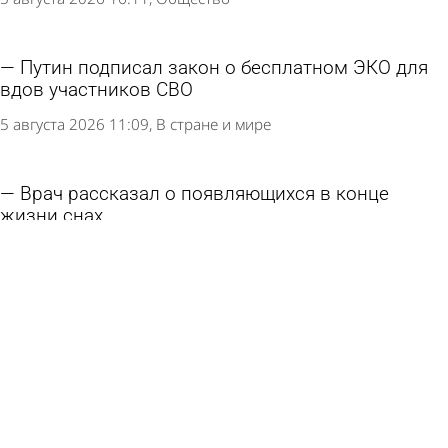
Путин подписал закон о бесплатном ЭКО для
вдов участников СВО
5 августа 2026 11:09
В стране и мире
Врач рассказал о появляющихся в конце
жизни снах
4 августа 2026 13:00
В стране и мире
В иссинском селе спустя 4 года удалось
закрыть вакансию фельдшера
3 августа 2026 12:13
Общество
Названы 7 симптомов, которые говорят о