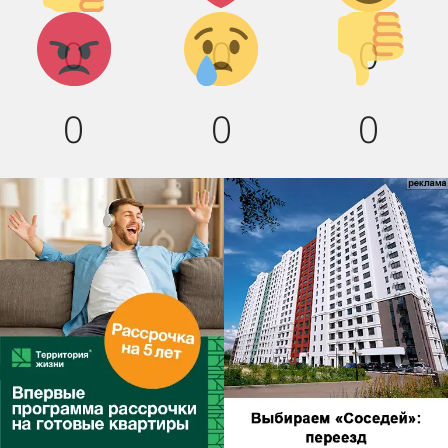
Агрессия!
Грусть :(
Палец
0
0
0
вниз!
0
0
0