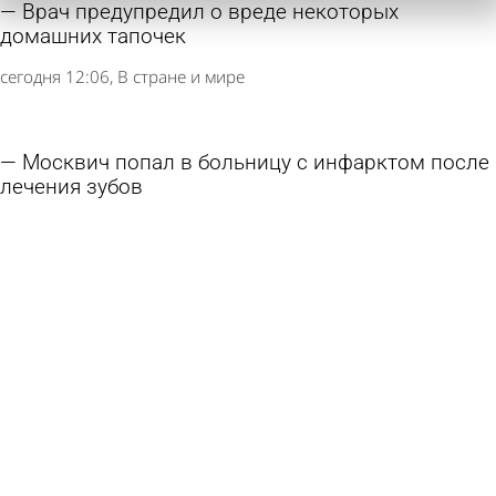
Врач предупредил о вреде некоторых
домашних тапочек
сегодня 12:06
В стране и мире
Москвич попал в больницу с инфарктом после
лечения зубов
9 августа 2026 13:08
В стране и мире
Врач назвала причину обострения аллергии в
августе
9 августа 2026 11:29
В стране и мире
Врач предупредила о приводящей к гниению
кожи летом привычке