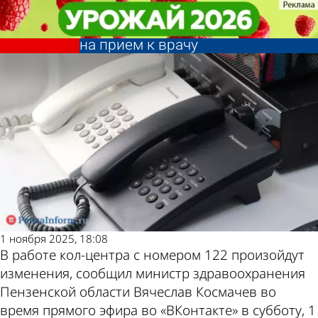
Общество
Общество
В Пензенской области будут
В Пензенской области будут
бороться со сбоями при записи
бороться со сбоями при записи
Другие новости
Погода и курсы
на прием к врачу
на прием к врачу
по теме
валют в Пензе
1 ноября 2025, 18:08
В работе кол-центра с номером 122 произойдут
изменения, сообщил министр здравоохранения
Пензенской области Вячеслав Космачев во
время прямого эфира во «ВКонтакте» в субботу, 1