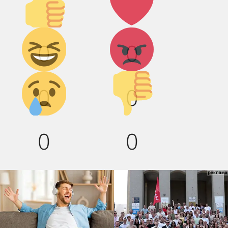
вверх!
Дикий
Агрессия!
0
0
смех!
Грусть :(
Палец
0
0
вниз!
0
0