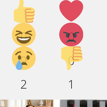
Палец
Лайк!
вверх!
Дикий
Агрессия!
0
0
смех!
Грусть :(
Палец
9
0
вниз!
2
1