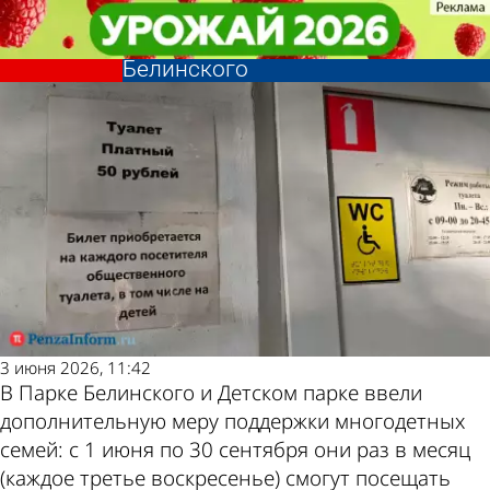
Общество
Общество
Многодетным раз в месяц
Многодетным раз в месяц
сделают скидку на туалет в парке
сделают скидку на туалет в парке
Другие
Погода и
Белинского
Белинского
новости по
курсы валют
теме
в Пензе
3 июня 2026, 11:42
В Парке Белинского и Детском парке ввели
дополнительную меру поддержки многодетных
семей: с 1 июня по 30 сентября они раз в месяц
(каждое третье воскресенье) смогут посещать