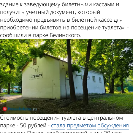
здание к заведующему билетными кассами и
получить учетный документ, который
необходимо предъявить в билетной кассе для
приобретении билетов на посещение туалета», -
сообщили в парке Белинского.
Стоимость посещения туалета в центральном
парке - 50 рублей -
стала
предметом
обсуждения
на сессии Пензенской городской думы 29 мая.