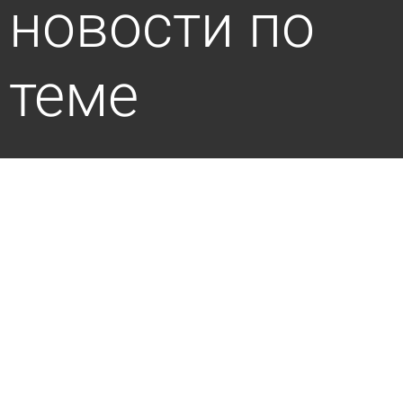
новости по
теме
Утвержден порядок предоставления карт для
бесплатной парковки
7 августа 2026 12:53
Общество
Многодетным из отдаленных сел вручат
комплекты спутникового ТВ
5 августа 2026 17:32
Общество