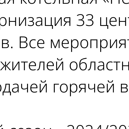
рнизация 33 це
ов. Все меропри
 жителей област
одачей горячей 