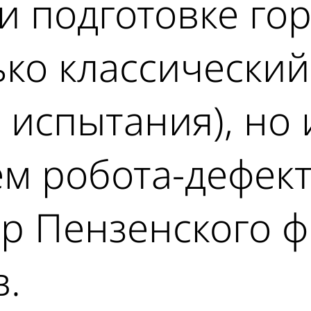
 подготовке гор
ько классический
 испытания), но
м робота-дефекто
р Пензенского ф
в.