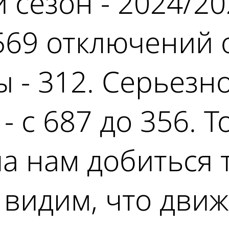
 сезон - 2024/2
569 отключений 
ы - 312. Серьезн
- с 687 до 356. 
а нам добиться 
 видим, что дви