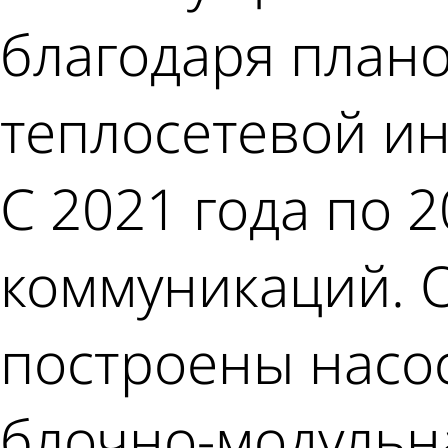
благодаря план
теплосетевой ин
С 2021 года по 
коммуникаций. 
построены насос
блочно-модульна