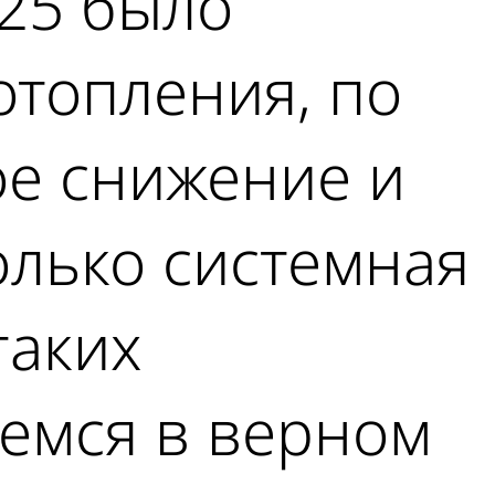
025 было
отопления, по
ое снижение и
Только системная
таких
жемся в верном