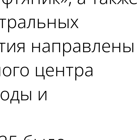
нтральных
ятия направлены
ного центра
воды и