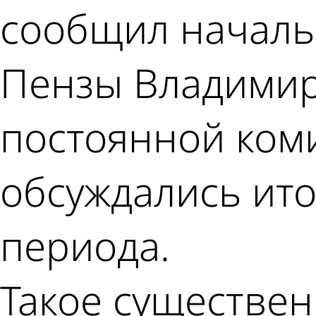
сообщил началь
Пензы Владимир
постоянной коми
обсуждались ит
периода.
Такое существе