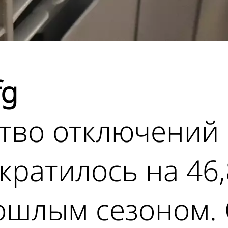
fg
ство отключений
кратилось на 46
ошлым сезоном. 