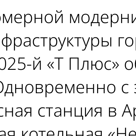
омерной модерн
фраструктуры го
2025-й «Т Плюс» 
Одновременно с 
ная станция в А
я котельная «Не