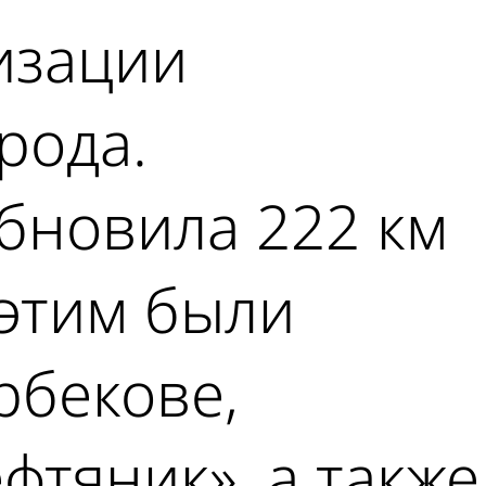
изации
рода.
обновила 222 км
этим были
рбекове,
фтяник», а также