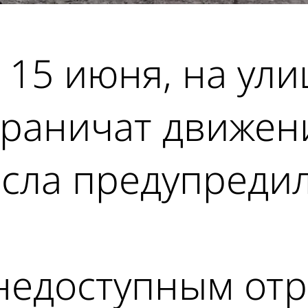
 15 июня, на ули
граничат движен
исла предупреди
 недоступным от