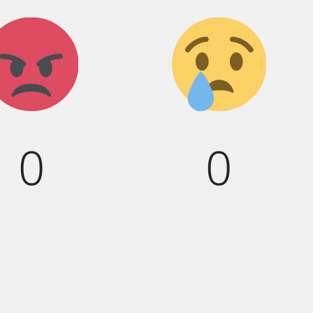
Агрессия!
Грусть
:(
0
0