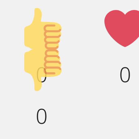
Палец
Лай
вверх!
Палец
0
0
вниз!
0