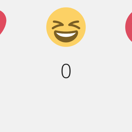
к!
Дикий
смех!
0