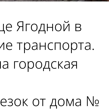
це Ягодной в
ие транспорта.
ла городская
резок от дома №