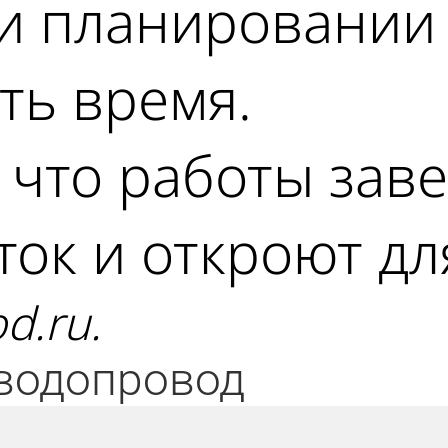
 планировании 
ть время.
 что работы заве
сток и откроют д
d.ru.
водопровод