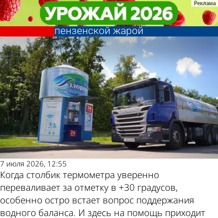
Общество
Общество
Артезианская вода «Ключ
Артезианская вода «Ключ
здоровья» помогает в борьбе с
здоровья» помогает в борьбе с
Другие
Погода и
пензенской жарой
пензенской жарой
новости по
курсы валют
теме
в Пензе
7 июля 2026, 12:55
Когда столбик термометра уверенно
переваливает за отметку в +30 градусов,
особенно остро встает вопрос поддержания
водного баланса. И здесь на помощь приходит