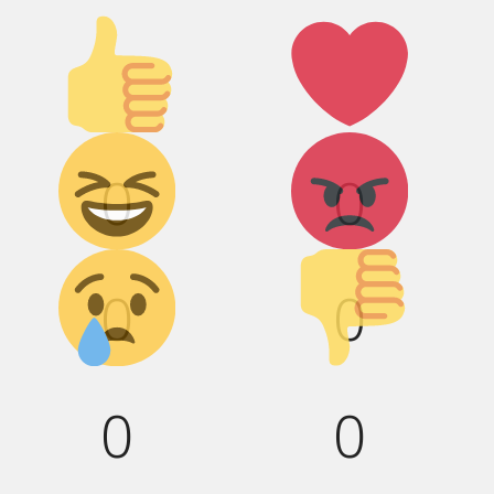
Палец
Лайк!
вверх!
Дикий смех!
Агрессия!
0
0
Грусть :(
Палец
вниз!
0
0
0
0