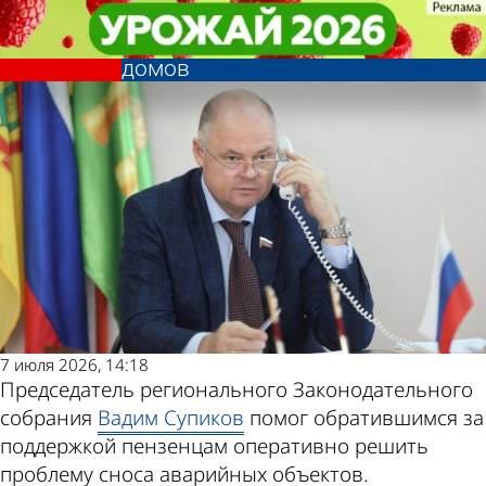
Общество
Общество
Вадим Супиков помог пензенцам
Вадим Супиков помог пензенцам
Другие новости по
Погода и курсы
в решении проблемы со сносом
в решении проблемы со сносом
домов
домов
теме
валют в Пензе
7 июля 2026, 14:18
Председатель регионального Законодательного
собрания
Вадим Супиков
помог обратившимся за
поддержкой пензенцам оперативно решить
проблему сноса аварийных объектов.