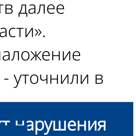
тв далее
асти».
наложение
 - уточнили в
кт нарушения