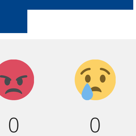
Агрессия!
Грусть
:(
0
0