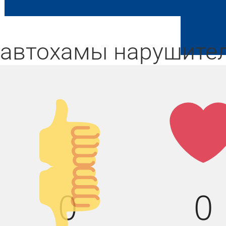
автохамы
нарушите
Палец
Лай
вверх!
Палец
0
0
вниз!