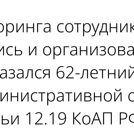
оринга сотрудни
сь и организова
зался 62-летний
министративной 
атьи 12.19 КоАП 