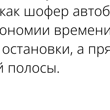
 как шофер автоб
кономии времени
 остановки, а п
й полосы.
ad