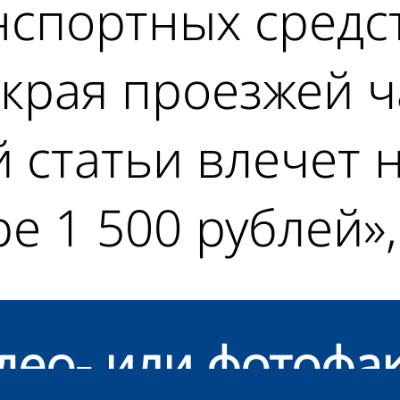
нспортных средс
 края проезжей ч
 статьи влечет 
е 1 500 рублей»,
део- или фотофа