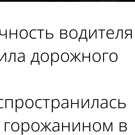
чность водителя
вила дорожного
аспространилась
 горожанином в