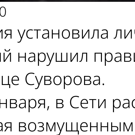
0
я установила ли
рый нарушил пра
це Суворова.
января, в Сети р
ная возмущенным