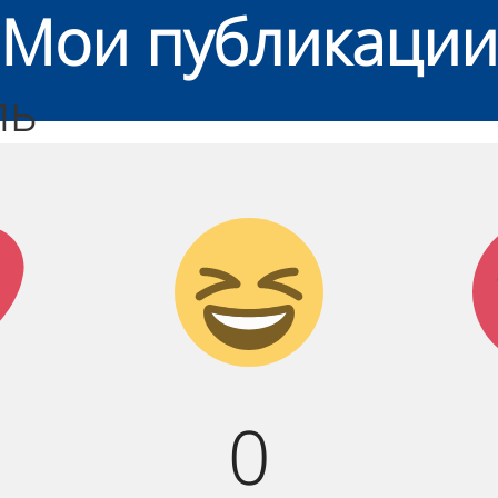
Мои публикации
ль
к!
Дикий
смех!
0