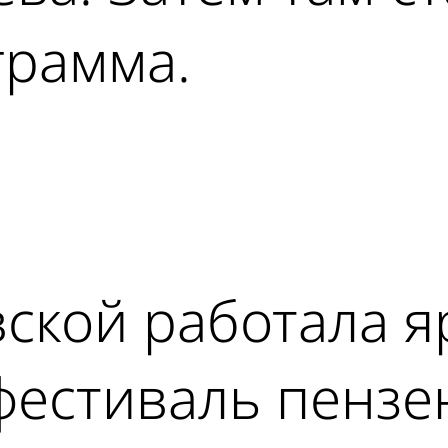
грамма.
ad
ской работала я
фестиваль пензе