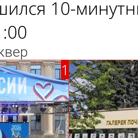
шился 10-минутн
1:00
квер