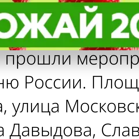
нзенцы отпраз
нзенцы отпраз
нь России
нь России
е прошли меропр
ю России. Площ
 улица Московско
 Давыдова, Слав