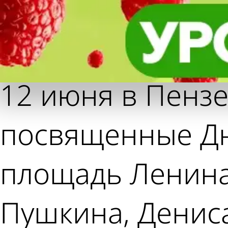
Фотолента,
Фотолента,
Пе
Пе
«Общество»
«Общество»
Де
Де
12 июня в Пенз
посвященные Дн
площадь Ленина,
Пушкина, Дениса