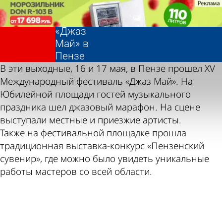
Фотолента,
XV
«Культура»
фестиваль
«Джаз
Фотолента,
XV
Май» в
«Культура»
фестиваль
Пензе
«Джаз
В эти выходные, 16 и 17 мая, в Пензе прошел XV
Май» в
Международный фестиваль «Джаз Май». На
Пензе
Юбилейной площади гостей музыкального
праздника шел джазовый марафон. На сцене
выступали местные и приезжие артисты.
Также на фестивальной площадке прошла
традиционная выставка-конкурс «Пензенский
сувенир», где можно было увидеть уникальные
работы мастеров со всей области.