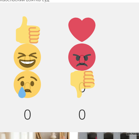
Палец
Лайк!
вверх!
Дикий
Агрессия!
0
0
смех!
Грусть :(
Палец
0
0
вниз!
0
0