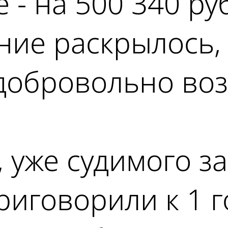
 - на 500 340 ру
ение раскрылось
 добровольно во
, уже судимого з
риговорили к 1 