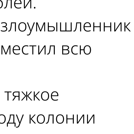
блей.
, злоумышленник
зместил всю
а тяжкое
году колонии