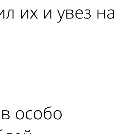
л их и увез на
в особо