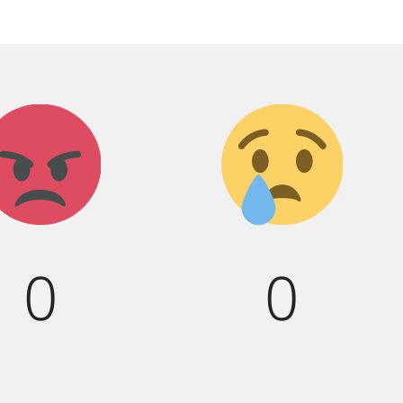
Агрессия!
Грусть
:(
0
0