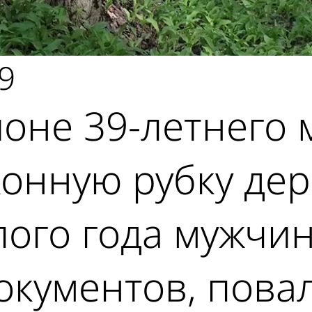
9
оне 39-летнего 
конную рубку дер
ого года мужчин
ументов, повали