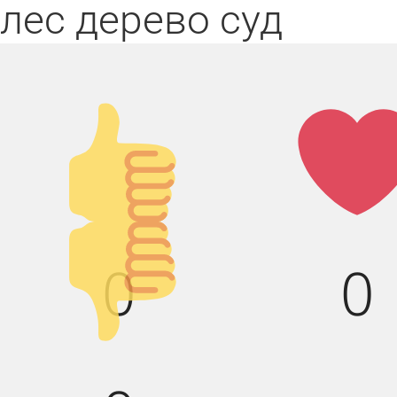
лес
дерево
суд
Палец
Лай
вверх!
Палец
0
0
вниз!