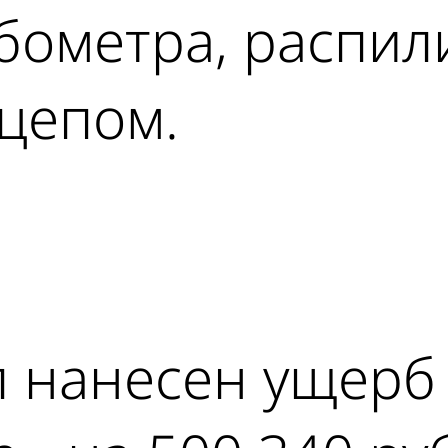
бометра, распили
цепом.
ad
 нанесен ущерб 