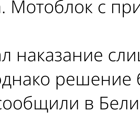
. Мотоблок с пр
ал наказание сл
 однако решение
 сообщили в Бел