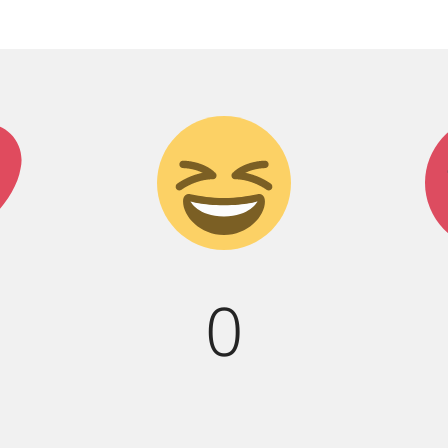
к!
Дикий
смех!
0