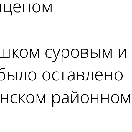
ицепом
ишком суровым и
 было оставлено
инском районном