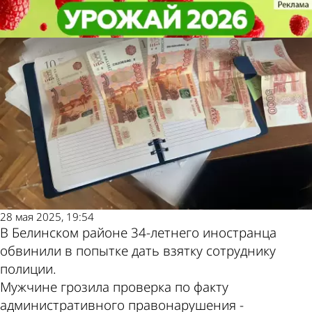
Криминал
Криминал
В Белинском районе иностранец
В Белинском районе иностранец
Другие новости по
Погода и курсы
не смог подкупить полицейского
не смог подкупить полицейского
теме
валют в Пензе
28 мая 2025, 19:54
В Белинском районе 34-летнего иностранца
обвинили в попытке дать взятку сотруднику
полиции.
Мужчине грозила проверка по факту
административного правонарушения -