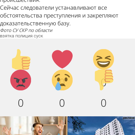
Сейчас следователи устанавливают все
обстоятельства преступления и закрепляют
доказательственную базу.
фото СУ СКР по области
взятка
полиция
суск
Палец
Лайк!
Дикий
вверх!
смех!
Агрессия!
Грусть :
Палец
0
0
0
(
вниз!
0
0
0