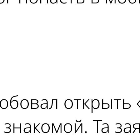
ad
бовал открыть «
знакомой. Та зая