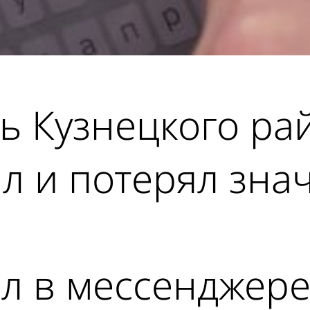
ь Кузнецкого ра
л и потерял зна
л в мессенджере