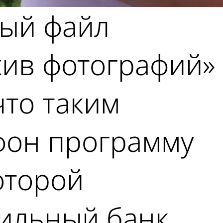
ный файл
хив фотографий»
что таким
ефон программу
оторой
бильный банк