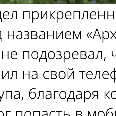
дел прикреплен
д названием «Ар
 не подозревал, 
вил на свой тел
упа, благодаря к
ог попасть в мо