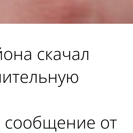
йона скачал
чительную
 сообщение от