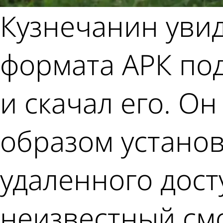
Кузнечанин уви
формата АРК по
и скачал его. Он
образом устано
удаленного дост
неизвестный см