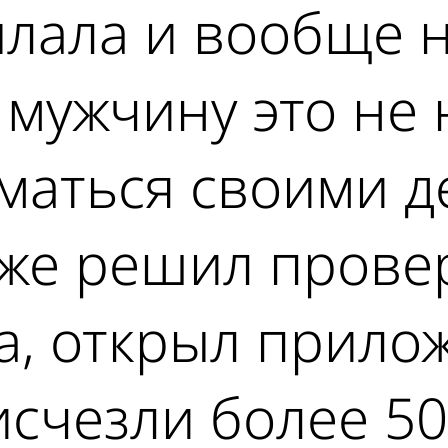
лала и вообще н
 мужчину это не 
маться своими д
 же решил прове
а, открыл прило
исчезли более 50